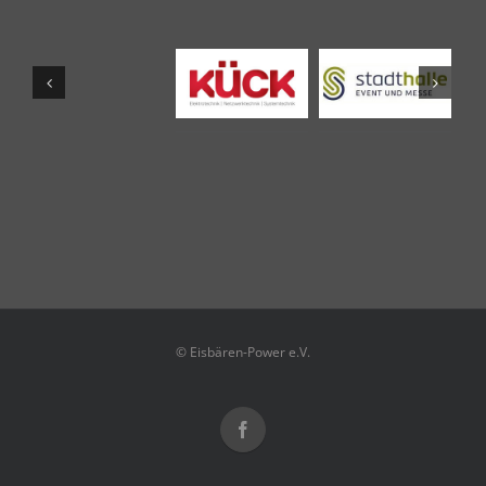
© Eisbären-Power e.V.