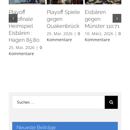
Playoff
Playoff Spiele
Eisbären
Eis
Halbfinale
gegen
gegen
Ha
Heimspiel
Quakenbrück
Münster 110:71
26.
Eisbären :
Ko
25. Mai. 2026
|
0
10. März. 2026
|
0
Hagen 85:80
Kommentare
Kommentare
25. Mai. 2026
|
0
Kommentare
Neueste Beiträge