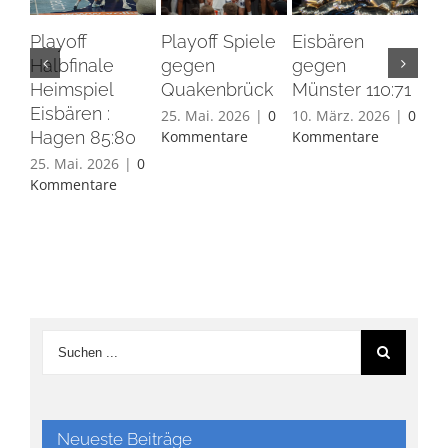
Playoff
Playoff Spiele
Eisbären
Eis
Halbfinale
gegen
gegen
Ha
Heimspiel
Quakenbrück
Münster 110:71
26.
Eisbären :
Ko
25. Mai. 2026
|
0
10. März. 2026
|
0
Hagen 85:80
Kommentare
Kommentare
25. Mai. 2026
|
0
Kommentare
Neueste Beiträge