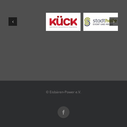
© Eisbären-Power e.V.