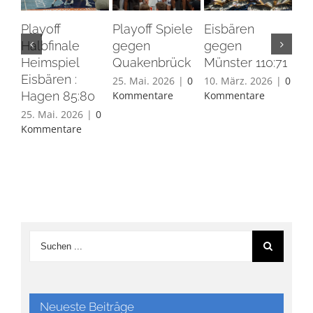
Playoff
Playoff Spiele
Eisbären
Eis
Halbfinale
gegen
gegen
Ha
Heimspiel
Quakenbrück
Münster 110:71
26.
Eisbären :
Ko
25. Mai. 2026
|
0
10. März. 2026
|
0
Hagen 85:80
Kommentare
Kommentare
25. Mai. 2026
|
0
Kommentare
Neueste Beiträge