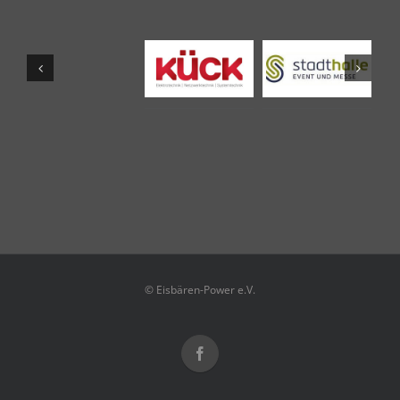
© Eisbären-Power e.V.