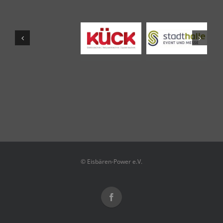
© Eisbären-Power e.V.