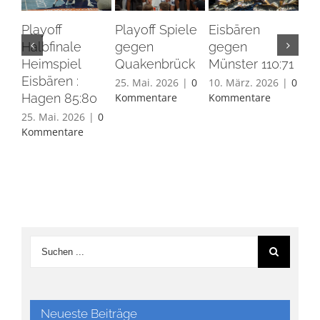
Playoff
Playoff Spiele
Eisbären
Eis
Halbfinale
gegen
gegen
Ha
Heimspiel
Quakenbrück
Münster 110:71
26.
Eisbären :
Ko
25. Mai. 2026
|
0
10. März. 2026
|
0
Hagen 85:80
Kommentare
Kommentare
25. Mai. 2026
|
0
Kommentare
Neueste Beiträge