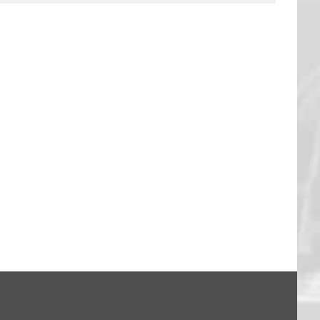
FANTALK – DANKE EUCH!
13. Feb.. 2026
|
0 Kommentare
: Hagen 94:79
26
|
0 Kommentare