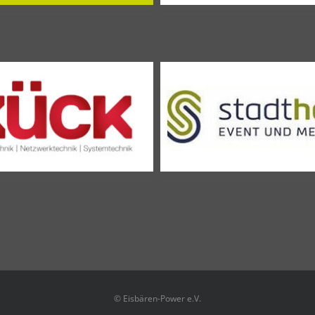
© Eisbären-Power e.V.