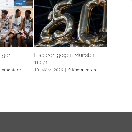
gegen
Eisbären gegen Münster
Eisbären 
110:71
26. Feb.. 20
ommentare
10. März. 2026
|
0 Kommentare