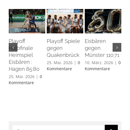
Playoff
Playoff Spiele
Eisbären
Eis
Halbfinale
gegen
gegen
Ha
Heimspiel
Quakenbrück
Münster 110:71
26.
Eisbären :
Ko
25. Mai. 2026
|
0
10. März. 2026
|
0
Hagen 85:80
Kommentare
Kommentare
25. Mai. 2026
|
0
Kommentare