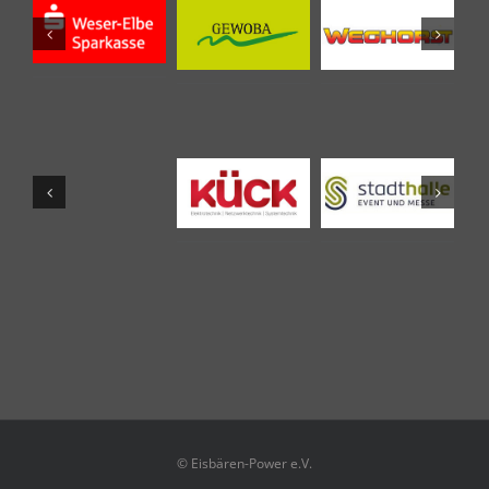
© Eisbären-Power e.V.