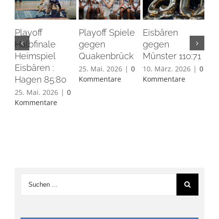
Playoff
Playoff Spiele
Eisbären
Eis
Halbfinale
gegen
gegen
Ha
Heimspiel
Quakenbrück
Münster 110:71
26.
Eisbären :
Ko
25. Mai. 2026
|
0
10. März. 2026
|
0
Hagen 85:80
Kommentare
Kommentare
25. Mai. 2026
|
0
Kommentare