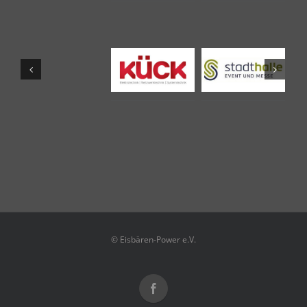
© Eisbären-Power e.V.