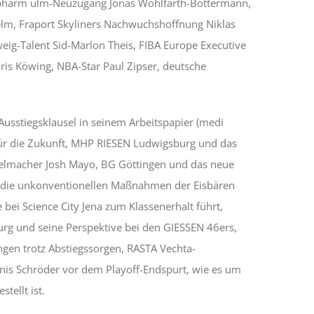
iopharm ulm-Neuzugang Jonas Wohlfarth-Bottermann,
lm, Fraport Skyliners Nachwuchshoffnung Niklas
eig-Talent Sid-Marlon Theis, FIBA Europe Executive
ris Köwing, NBA-Star Paul Zipser, deutsche
 Ausstiegsklausel in seinem Arbeitspapier (medi
für die Zukunft, MHP RIESEN Ludwigsburg und das
ielmacher Josh Mayo, BG Göttingen und das neue
, die unkonventionellen Maßnahmen der Eisbären
ei Science City Jena zum Klassenerhalt führt,
g und seine Perspektive bei den GIESSEN 46ers,
gen trotz Abstiegssorgen, RASTA Vechta-
nis Schröder vor dem Playoff-Endspurt, wie es um
tellt ist.