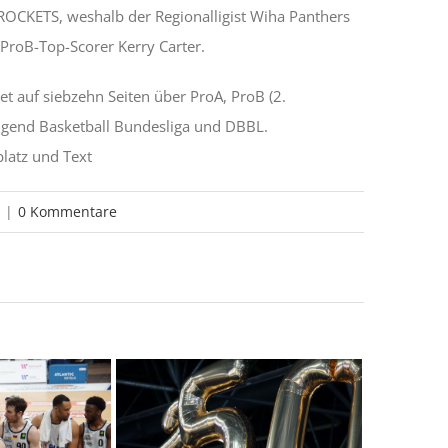
ROCKETS, weshalb der Regionalligist Wiha Panthers
ProB-Top-Scorer Kerry Carter.
t auf siebzehn Seiten über ProA, ProB (2.
Jugend Basketball Bundesliga und DBBL.
platz und Text
|
0 Kommentare