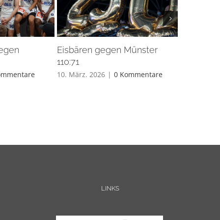
gegen
Eisbären gegen Münster
Eisbären 
110:71
26. Feb.. 20
ommentare
10. März. 2026
|
0 Kommentare
LINKS