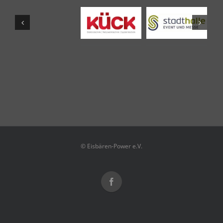
© Eisbären-Power e.V.