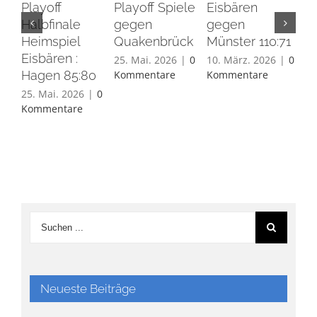
Playoff
Playoff Spiele
Eisbären
Eis
Halbfinale
gegen
gegen
Ha
Heimspiel
Quakenbrück
Münster 110:71
26.
Eisbären :
Ko
25. Mai. 2026
|
0
10. März. 2026
|
0
Hagen 85:80
Kommentare
Kommentare
25. Mai. 2026
|
0
Kommentare
Neueste Beiträge