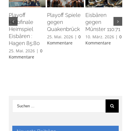
Playoff
Playoff Spiele
Eisbären
Eis
Halbfinale
gegen
gegen
Ha
Heimspiel
Quakenbrück
Münster 110:71
26.
Eisbären :
Ko
25. Mai. 2026
|
0
10. März. 2026
|
0
Hagen 85:80
Kommentare
Kommentare
25. Mai. 2026
|
0
Kommentare