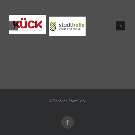
© Eisbären-Power e.V.