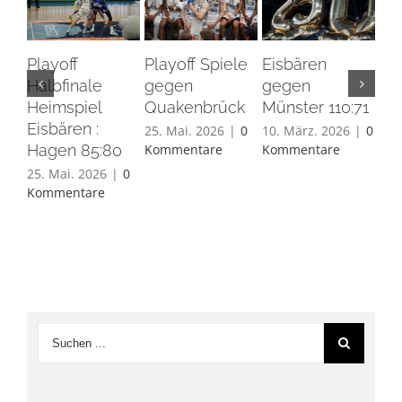
Playoff
Playoff Spiele
Eisbären
Eis
Halbfinale
gegen
gegen
Ha
Heimspiel
Quakenbrück
Münster 110:71
26.
Eisbären :
Ko
25. Mai. 2026
|
0
10. März. 2026
|
0
Hagen 85:80
Kommentare
Kommentare
25. Mai. 2026
|
0
Kommentare