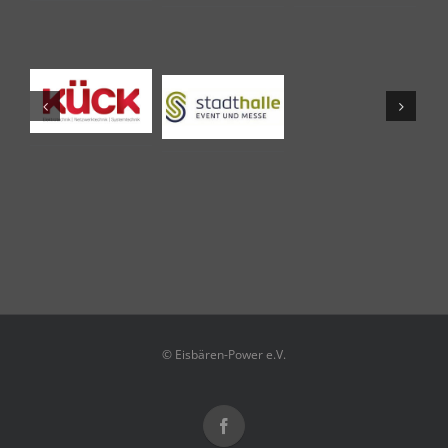
© Eisbären-Power e.V.