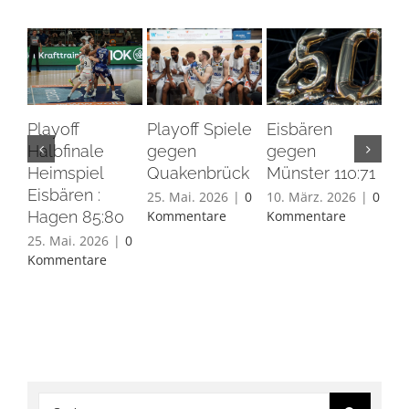
Playoff
Playoff Spiele
Eisbären
Eis
Halbfinale
gegen
gegen
Ha
Heimspiel
Quakenbrück
Münster 110:71
26.
Eisbären :
Ko
25. Mai. 2026
|
0
10. März. 2026
|
0
Hagen 85:80
Kommentare
Kommentare
25. Mai. 2026
|
0
Kommentare