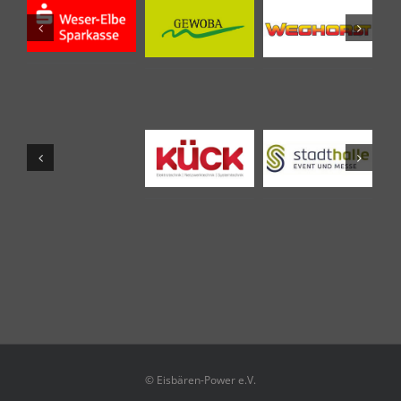
© Eisbären-Power e.V.