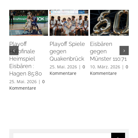
Playoff
Playoff Spiele
Eisbären
Eis
Halbfinale
gegen
gegen
Ha
Heimspiel
Quakenbrück
Münster 110:71
26.
Eisbären :
Ko
25. Mai. 2026
|
0
10. März. 2026
|
0
Hagen 85:80
Kommentare
Kommentare
25. Mai. 2026
|
0
Kommentare