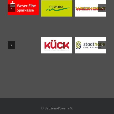
© Eisbären-Power e.V.