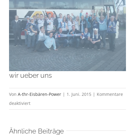
wir ueber uns
Von
A-thr-Eisbären-Power
|
1. Juni. 2015
|
Kommentare
für
deaktiviert
wir
ueber
Ähnliche Beiträge
uns